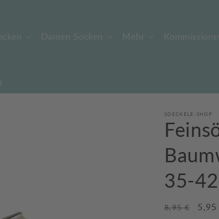
ocken
Damen Socken
Mehr
Kommissions
2
SOECKELE-SHOP
Feins
Baumw
35-42
Normaler
Verk
5,95
8,95 €