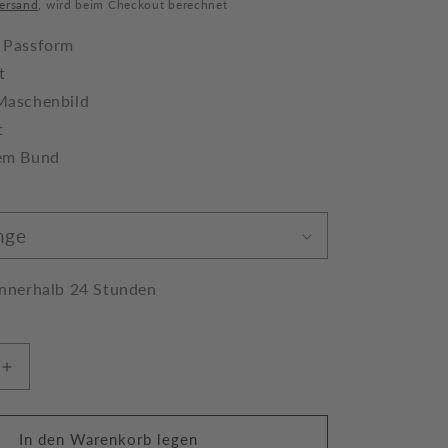
ersand
, wird beim Checkout berechnet
e Passform
t
 Maschenbild
t
tem Bund
innerhalb 24 Stunden
Erhöhe
die
Menge
für
In den Warenkorb legen