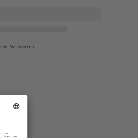
hen
Feinsöckchen
aus
Baumwolle
2
Paar
Größe
35-
zialen-Netzwerken
42