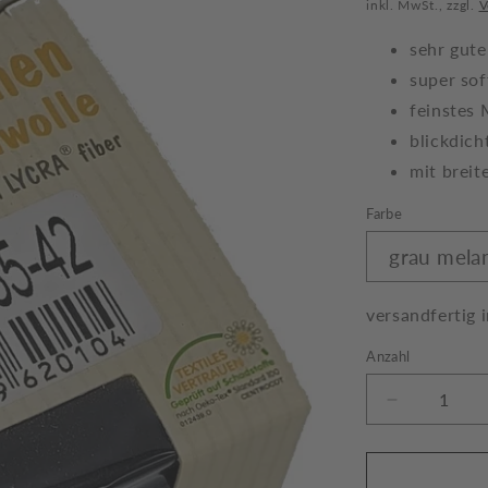
Preis
inkl. MwSt., zzgl.
V
sehr gut
super sof
feinstes
blickdich
mit brei
Farbe
versandfertig 
Anzahl
Verringere
die
Menge
für