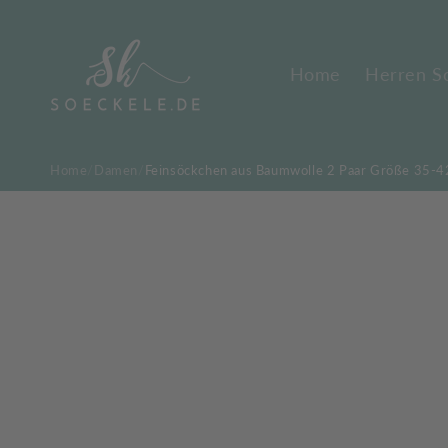
Direkt
zum
Inhalt
Home
Herren S
Home
Damen
Feinsöckchen aus Baumwolle 2 Paar Größe 35-4
Zu
Produktinformationen
springen