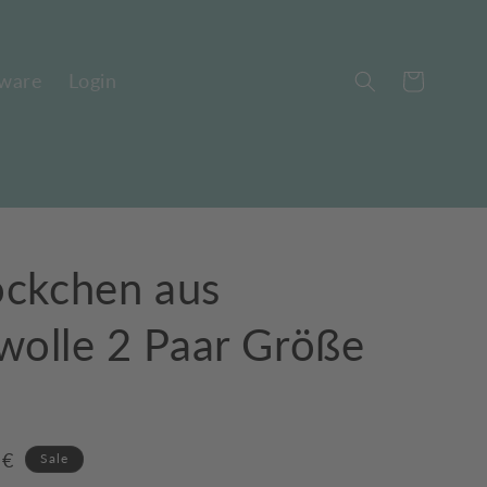
ware
Login
Warenkorb
öckchen aus
olle 2 Paar Größe
aufspreis
 €
Sale