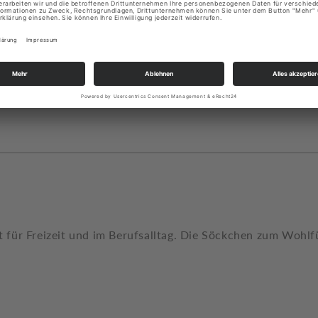
für Freizeit und im Berufsalltag. Die Söckchen zum Wohlfüh