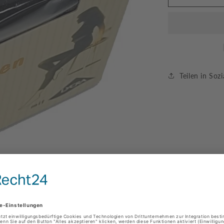
Feinsöckc
aus
Baumwolle
2
Paar
Größe
35-
Teilen in So
42