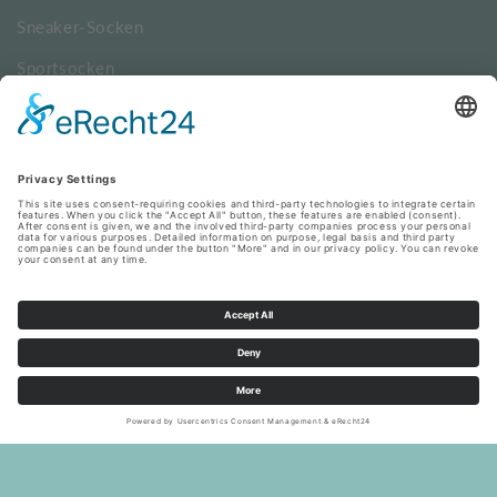
Sneaker-Socken
Sportsocken
Trachtensocken
Wellness-Socken
Service
Hilfe & Kontakt
Versand
Widerrufsbelehrung
Vertrag widerrufen