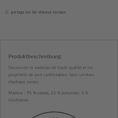
50
50
sans
sans
impression
impression
partage sur les réseaux sociaux
caoutchouc
caoutchouc
3
3
paires
paires
(15930)
(15930)
Produktbeschreibung:
Découvrez le matériau de haute qualité et les
propriétés de port confortables. Sans ceinture
élastique serrée.
Matière :
75 % coton,
22 % polyester, 3 %
élasthanne